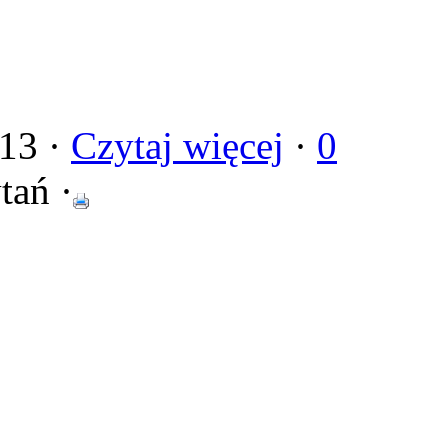
013 ·
Czytaj więcej
·
0
tań ·