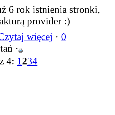
 6 rok istnienia stronki,
kturą provider :)
Czytaj więcej
·
0
tań ·
 z 4:
1
2
3
4