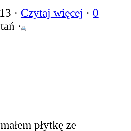
013 ·
Czytaj więcej
·
0
tań ·
ymałem płytkę ze