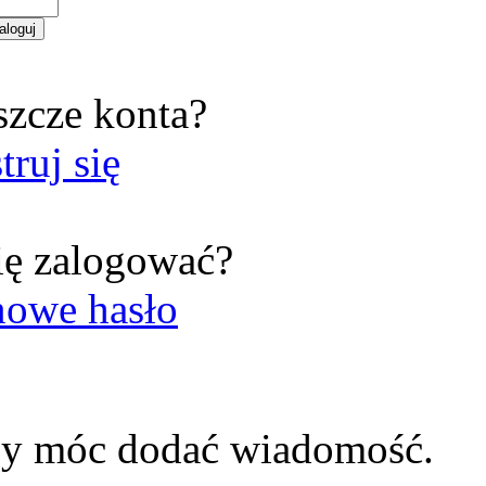
szcze konta?
truj się
ię zalogować?
nowe hasło
by móc dodać wiadomość.