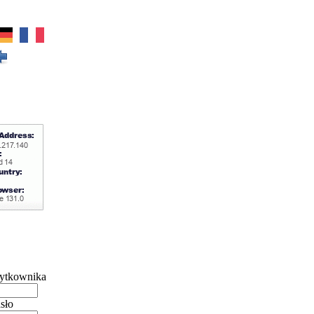
ytkownika
sło