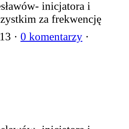
ławów- inicjatora i
szystkim za frekwencję
013 ·
0 komentarzy
·