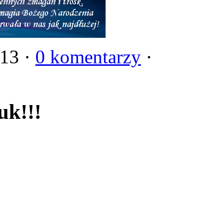
013 ·
0 komentarzy
·
uk!!!