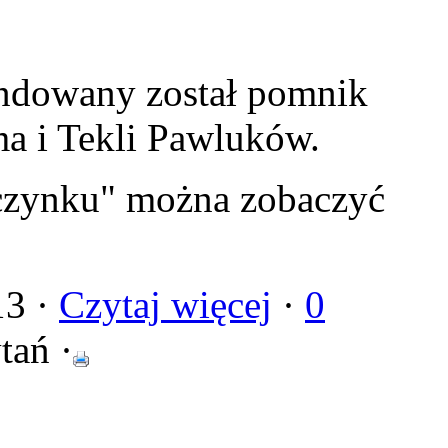
undowany został pomnik
a i Tekli Pawluków.
czynku" można zobaczyć
13 ·
Czytaj więcej
·
0
tań ·