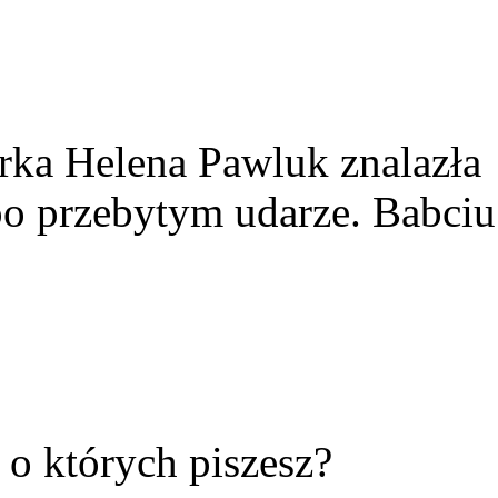
rka Helena Pawluk znalazła
po przebytym udarze. Babciu
ć o których piszesz?