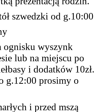
tką prezentacją rodzin.
tół szwedzki od g.10:00
ny
 ognisku wyszynk
sie lub na miejscu po
iełbasy i dodatków 10zł.
o g.12:00 prosimy o
arłych i przed mszą