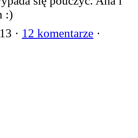
ypada się pouczyć. Aha i
 :)
013 ·
12 komentarze
·