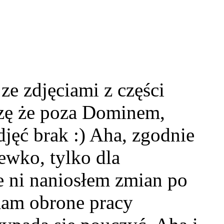
ze zdjęciami z części
dzę że poza Dominem,
djęć brak :) Aha, zgodnie
ewko, tylko dla
e ni naniosłem zmian po
 mam obrone pracy