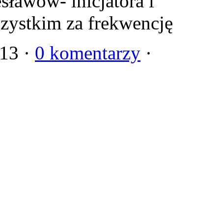
ławów- inicjatora i
szystkim za frekwencję
013 ·
0 komentarzy
·