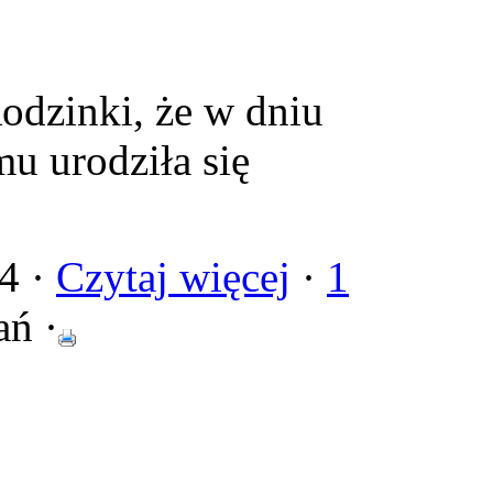
Rodzinki, że w dniu
mu urodziła się
4 ·
Czytaj więcej
·
1
ań ·