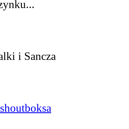
ynku...
alki i Sancza
shoutboksa