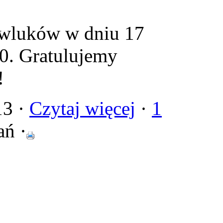
awluków w dniu 17
50. Gratulujemy
!
13 ·
Czytaj więcej
·
1
ań ·