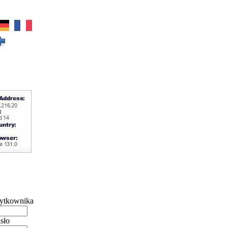
ytkownika
sło