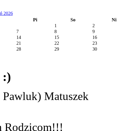
eń 2026
Pi
So
Ni
1
2
7
8
9
14
15
16
21
22
23
28
29
30
 :)
u Pawluk) Matuszek
m Rodzicom!!!