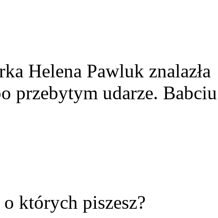
rka Helena Pawluk znalazła
po przebytym udarze. Babciu
ć o których piszesz?