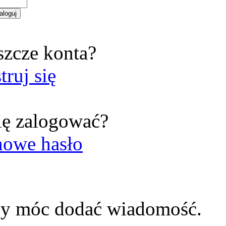
szcze konta?
truj się
ię zalogować?
nowe hasło
by móc dodać wiadomość.