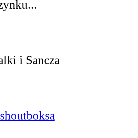
ynku...
alki i Sancza
shoutboksa