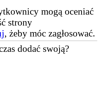
żytkownicy mogą oceniać
ć strony
uj
, żeby móc zagłosować.
czas dodać swoją?