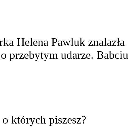
rka Helena Pawluk znalazła
po przebytym udarze. Babciu
ć o których piszesz?