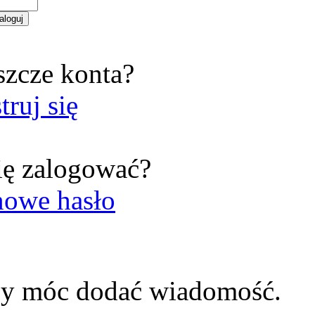
szcze konta?
truj się
ię zalogować?
nowe hasło
by móc dodać wiadomość.