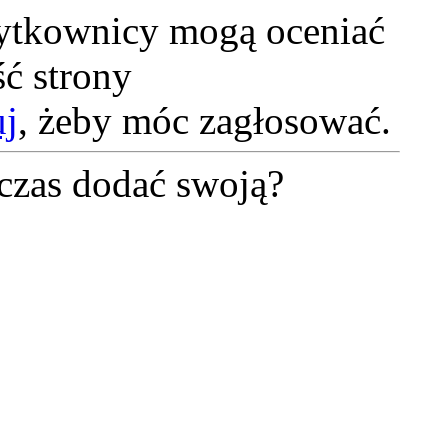
żytkownicy mogą oceniać
ć strony
uj
, żeby móc zagłosować.
czas dodać swoją?