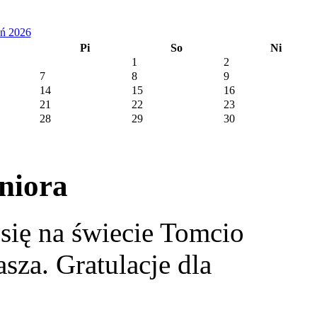
eń 2026
Pi
So
Ni
1
2
7
8
9
14
15
16
21
22
23
28
29
30
niora
się na świecie Tomcio
asza. Gratulacje dla