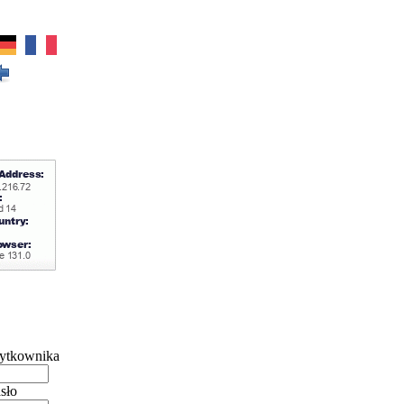
ytkownika
sło